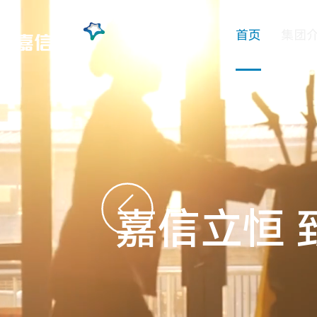
首页
集团
嘉信立恒 