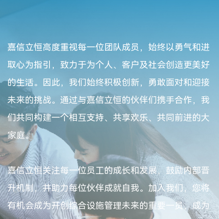
嘉信立恒高度重视每一位团队成员，始终以勇气和进
取心为指引，致力于为个人、客户及社会创造更美好
的生活。因此，我们始终积极创新，勇敢面对和迎接
未来的挑战。通过与嘉信立恒的伙伴们携手合作，我
们共同构建一个相互支持、共享欢乐、共同前进的大
家庭。
嘉信立恒关注每一位员工的成长和发展，鼓励内部晋
升机制，并助力每位伙伴成就自我。加入我们，您将
有机会成为开创综合设施管理未来的重要一员，成为