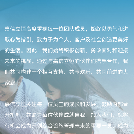
嘉信立恒高度重视每一位团队成员，始终以勇气和进
取心为指引，致力于为个人、客户及社会创造更美好
的生活。因此，我们始终积极创新，勇敢面对和迎接
未来的挑战。通过与嘉信立恒的伙伴们携手合作，我
们共同构建一个相互支持、共享欢乐、共同前进的大
家庭。
嘉信立恒关注每一位员工的成长和发展，鼓励内部晋
升机制，并助力每位伙伴成就自我。加入我们，您将
有机会成为开创综合设施管理未来的重要一员，成为